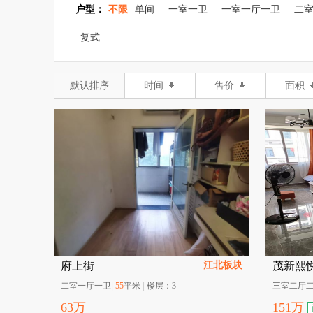
户型：
不限
单间
一室一卫
一室一厅一卫
二
复式
默认排序
时间
售价
面积
江北板块
府上街
茂新熙
二室一厅一卫
|
55
平米
|
楼层：
3
三室二厅
63
万
151
万