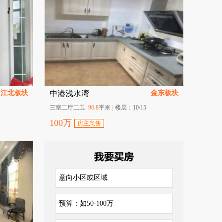
江北板块
金东板块
中港浅水湾
三室二厅二卫
|
96.8
平米
|
楼层：
10/15
100
万
房主急售