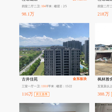
四室二厅二卫
|
104
平米
|
楼层：
2/5
四室二厅
98.1
万
218
万
金东板块
古井佳苑
枫林雅
三室一厅一卫
|
110.0
平米
|
楼层：
15/22
五室及以
116
万
388.
万
房主急售