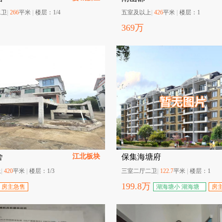
二卫
|
266
平米
|
楼层：
1/4
五室及以上
|
426
平米
|
楼层：
1
369
万
江北板块
舍
保集海塘府
上
|
420
平米
|
楼层：
1/3
三室二厅二卫
|
122.7
平米
|
楼层：
1
199.8
万
房主急售
湖海塘小 湖海塘
房
校