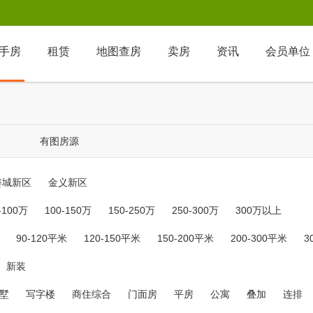
手房
租赁
地图查房
卖房
资讯
会员单位
有图房源
婺城新区
金义新区
-100万
100-150万
150-250万
250-300万
300万以上
90-120平米
120-150平米
150-200平米
200-300平米
3
新装
墅
写字楼
商住综合
门面房
平房
公寓
叠加
连排