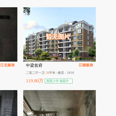
江北板块
江南板块
中梁首府
二室二厅一卫
|
56
平米
|
楼层：
10/16
119.80
万
西苑小学 南苑中
学