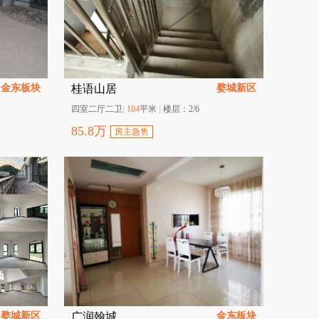
金东板块
婺城新区
桂语山居
四室二厅二卫
|
104
平米
|
楼层：
2/6
85.8
万
房主急售
婺城新区
金东板块
广润翰城