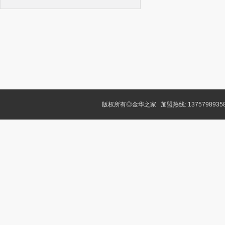
版权所有◎金华之家 加盟热线: 1375798935