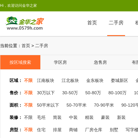
Hi，欢迎访问金华之家
首页
二手房
当前位置：
首页
>
二手房
按区域搜索
学区房
急售房
有
区域：
不限
江南板块
江北板块
金东板块
婺城新区
售价：
不限
30万以下
30-50万
50-80万
80-100万
1
面积：
不限
50平米以下
50-70平米
70-90平米
90-12
装修：
不限
毛坯
简装
中装
精装
豪装
新装
房型：
不限
住宅
排屋
商铺
厂房仓库
别墅
写字