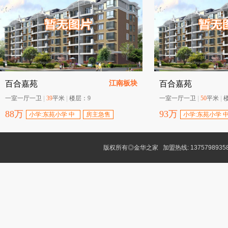
江南板块
百合嘉苑
百合嘉苑
一室一厅一卫
|
39
平米
|
楼层：
9
一室一厅一卫
|
50
平米
|
88
万
93
万
小学:东苑小学 中
房主急售
小学:东苑小学 
学:十五中学
学:十五中学
版权所有◎金华之家 加盟热线: 1375798935