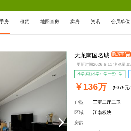
手房
租赁
地图查房
卖房
资讯
会员单位
购房车
天龙南国名城
更新时间2026-6-11 浏览
小学:宾虹小学 中学:十五中学
￥136万
(9379元
户型：
三室二厅二卫
区域：
江南板块
房龄：