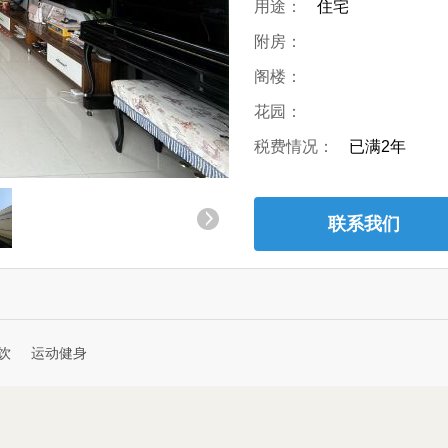
用途：
住宅
附房：
阁楼：
花园：
税费情况：
已满2年
联系我们
饮
运动健身