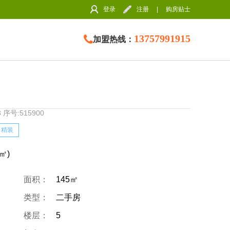
登录
注册
|
购房贴士
13757991915
加盟热线：
量:93 序号:515900
精装
/㎡)
面积：
145㎡
类型：
二手房
楼层：
5