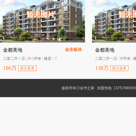
金东板块
金都美地
金都美地
二室二厅一卫
|
90.5
平米
|
楼层：
7
二室二厅一卫
|
90
平米
|
186
万
138
万
房主急售
房主急售
版权所有◎金华之家 加盟热线: 1375798935